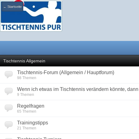
← Startseite
Tischtennis Allgemein
Tischtennis-Forum (Allgemein / Hauptforum)
98 Themen
Wenn ich etwas im Tischtennis verändern könnte, dann w
9 Themen
Regelfragen
65 Themen
Trainingstipps
21 Themen