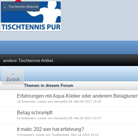
← Tischtennis Material
andere Tischtennis Artikel...
«
Zurück
Themen in diesem Forum
Erfahrungen mit Aqua-Kleber oder anderem Belagtuner
12 Antworten: Letzte von michael11-09, Mai 04 2017 15:30
Belag schrumpft
14 Antworten: Letzte von michael11-09, Mai 04 2017 15:27
tt matic 202 wer hat erfahrung?
2 Antworten: Letzte von TomDenkste, Dez 14 2016 15:15