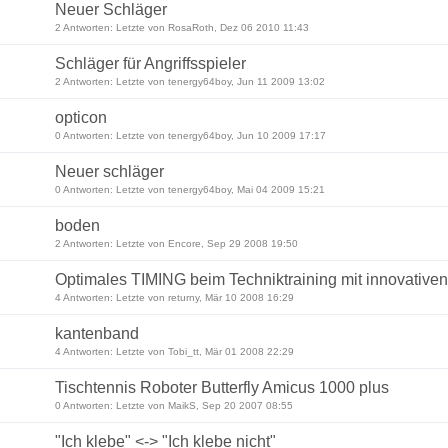
Neuer Schläger
2 Antworten: Letzte von RosaRoth, Dez 06 2010 11:43
Schläger für Angriffsspieler
2 Antworten: Letzte von tenergy64boy, Jun 11 2009 13:02
opticon
0 Antworten: Letzte von tenergy64boy, Jun 10 2009 17:17
Neuer schläger
0 Antworten: Letzte von tenergy64boy, Mai 04 2009 15:21
boden
2 Antworten: Letzte von Encore, Sep 29 2008 19:50
Optimales TIMING beim Techniktraining mit innovativen
4 Antworten: Letzte von returny, Mär 10 2008 16:29
kantenband
4 Antworten: Letzte von Tobi_tt, Mär 01 2008 22:29
Tischtennis Roboter Butterfly Amicus 1000 plus
0 Antworten: Letzte von MaikS, Sep 20 2007 08:55
"Ich klebe" <-> "Ich klebe nicht"