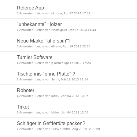
Referee App
0 Antworten: Letzte von okbonn, Apr 27 2014 17:37
"unbekannte" Hölzer
1 Antworten: Letzte von Nostalgiker, Dez 15 2013 14:43
Neue Marke "killerspin"?
0 Antworten: Letzte von Alberto, Aug 19 2013 22:35
Turnier Software
4 Antworten: Letzte von p.aicher, Apr 16 2013 17:23
Tischtennis "ohne Platte" ?
1 Antworten: Letzte von Jenni, Mär 19 2013 22:14
Roboter
4 Antworten: Letzte von klalex, Jan 04 2013 13:05
Trikot
3 Antworten: Letzte von klalex, Jan 04 2013 13:04
Schläger in Gefriertüte packen?
1 Antworten: Letzte von Felix7526981, Aug 28 2012 20:59