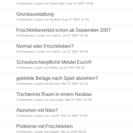
2 Antworten: Letzte von Sriver Killer, Sep 18 2007 15:54
Grundausstattung
5 Antworten: Letzte von fredfred, Aug 27 2007 17:48
Frischklebeverbot schon ab September 2007
13 Antworten: Letzte von m3rl1n, Jul 27 2007 01:48
Normal oder Frischkleben?
16 Antworten: Letzte von m3rl1n, Jul 27 2007 00:38
Schiedsrichterpflicht! Meldet Euch!!!
0 Antworten: Letzte von Heidy, Jul 12 2007 09:18
geklebte Beläge nach Spiel abziehen?
4 Antworten: Letzte von Encore, Mär 31 2007 15:10
Tischtennis Raum in einem Neubau
1 Antworten: Letzte von stonehigh, Mär 07 2007 16:36
Abziehen mit Nitro?
3 Antworten: Letzte von Luis72, Feb 22 2007 10:52
Probleme mit Frischkleben
2 Antworten: Letzte von inspire, Okt 11 2006 08:52