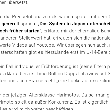
er übersetzt.
uf die Pressetribüne zurück, wo ich später mit dem
 generell
sprach.
„Das System in Japan unterschei
och früher starten“
, erklärte mir der ehemalige Bun
anderen Stellenwert hat, erfreuten sich die nationa
nswerte Videos auf Youtube. Wir überlegen nun auch, 
sterschaften gibt es hierzulande erst im U-14-Berei
Fall individueller Frühförderung ist (seine Eltern pl
 erklärte bereits Timo Boll im Doppelinterview auf
nten und auch Prause sieht „eine Lücke auf uns zuk
n der jetzigen Altersklasse Harimotos. Da sei man gu
imoto spielt da außer Konkurrenz. Es ist eigentlich v
 es wird mich weiter beschäftigen.