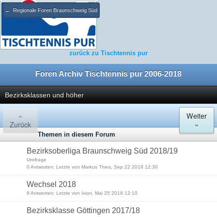
← Regionale Foren Braunschweig Süd
zurück zu Tischtennis pur
Foren Archiv Tischtennis pur 2006-2018
Bezirksklassen und höher
«
Weiter
Zurück
»
Themen in diesem Forum
Bezirksoberliga Braunschweig Süd 2018/19
Umfrage
0 Antworten: Letzte von Markus Thies, Sep 22 2018 12:30
Wechsel 2018
9 Antworten: Letzte von Ixion, Mai 25 2018 12:10
Bezirksklasse Göttingen 2017/18